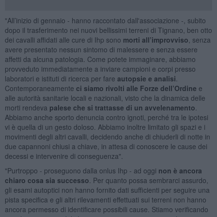
"All’inizio di gennaio - hanno raccontato dall'associazione -, subito
dopo il trasferimento nei nuovi bellissimi terreni di Tignano, ben otto
dei cavalli affidati alle cure di Ihp sono
morti all’improvviso
, senza
avere presentato nessun sintomo di malessere e senza essere
affetti da alcuna patologia. Come potete immaginare, abbiamo
provveduto immediatamente a inviare campioni e corpi presso
laboratori e istituti di ricerca per fare
autopsie e analisi
.
Contemporaneamente
ci siamo rivolti alle Forze dell’Ordine
e
alle autorità sanitarie locali e nazionali, visto che la dinamica delle
morti rendeva
palese che si trattasse di un avvelenamento
.
Abbiamo anche sporto denuncia contro ignoti, perché tra le ipotesi
vi è quella di un gesto doloso. Abbiamo inoltre limitato gli spazi e i
movimenti degli altri cavalli, decidendo anche di chiuderli di notte in
due capannoni chiusi a chiave, in attesa di conoscere le cause dei
decessi e intervenire di conseguenza".
"Purtroppo - proseguono dalla onlus Ihp - ad oggi
non è ancora
chiaro cosa sia successo
. Per quanto possa sembrarci assurdo,
gli esami autoptici non hanno fornito dati sufficienti per seguire una
pista specifica e gli altri rilevamenti effettuati sui terreni non hanno
ancora permesso di identificare possibili cause. Stiamo verificando