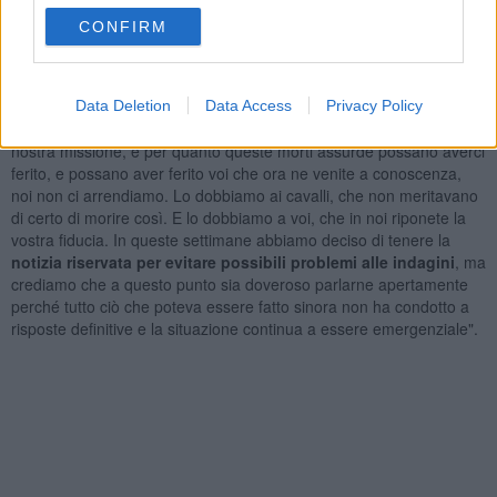
trasloco".
CONFIRM
"Per noi di IHP - concludono dall'associazione -, che facciamo del
benessere del cavallo il pilastro della nostra missione, una
situazione del genere è al limite del sopportabile. Ma
dobbiamo
continuare a lottare
finché chiarezza, ed eventualmente giustizia,
Data Deletion
Data Access
Privacy Policy
non saranno fatte. D'altronde lottare per i diritti dei cavalli è la
nostra missione, e per quanto queste morti assurde possano averci
ferito, e possano aver ferito voi che ora ne venite a conoscenza,
noi non ci arrendiamo. Lo dobbiamo ai cavalli, che non meritavano
di certo di morire così. E lo dobbiamo a voi, che in noi riponete la
vostra fiducia. In queste settimane abbiamo deciso di tenere la
notizia riservata per evitare possibili problemi alle indagini
, ma
crediamo che a questo punto sia doveroso parlarne apertamente
perché tutto ciò che poteva essere fatto sinora non ha condotto a
risposte definitive e la situazione continua a essere emergenziale".