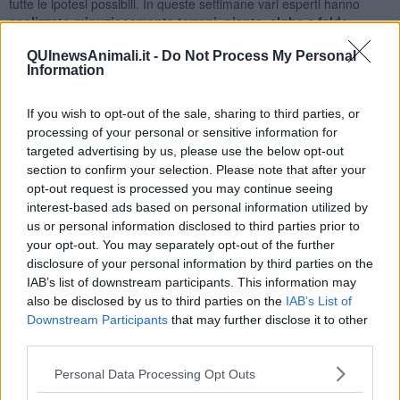
tutte le ipotesi possibili. In queste settimane vari esperti hanno
a
nalizzato minuziosamente terreni, piante, alghe e falde
acquifere
presenti nei terreni per verificare la presenza di sostanze
tossiche. Non è stato riscontrato nulla di inusuale o potenzialmente
QUInewsAnimali.it -
Do Not Process My Personal
Information
letale".
"Alcune analisi su sangue e tessuti sono state effettuate da
If you wish to opt-out of the sale, sharing to third parties, or
laboratori sia in Italia che all’estero ma i dati emersi finora non
processing of your personal or sensitive information for
forniscono risposte sufficienti: per questo motivo stiamo chiedendo
targeted advertising by us, please use the below opt-out
con forza da molti giorni ai veterinari e alle autorità di accelerare e
section to confirm your selection. Please note that after your
ulteriormente approfondire le ricerche. Finora
neanche le indagini
opt-out request is processed you may continue seeing
delle Forze dell’Ordine hanno condotto a nulla
. Escluse origini
virali o infettive,
resta la diagnosi di intossicazione acuta
, troppo
interest-based ads based on personal information utilized by
vaga però per dirsi soddisfacente. Nel frattempo il livello di
us or personal information disclosed to third parties prior to
mobilitazione e stress è difficile da descrivere:
la gestione di oltre
your opt-out. You may separately opt-out of the further
50 cavalli è sempre complicata
, ma l’impossibilità di lasciarli
disclosure of your personal information by third parties on the
pascolare liberamente moltiplica il lavoro e crea la necessità di
IAB’s list of downstream participants. This information may
prevenire incidenti generati dalle condizioni anomale del momento
also be disclosed by us to third parties on the
IAB’s List of
attuale. Stiamo garantendo periodi quotidiani di rilascio in aree
Downstream Participants
that may further disclose it to other
recintate per tutti i cavalli ma siamo lontani dalla situazione ottimale
third parties.
a cui vogliamo tornare al più presto possibile.
Nessuno degli altri
cavalli ha mai manifestato sintomi di alcun tipo
, pur avendo
Personal Data Processing Opt Outs
condiviso pascoli e acqua con gli 8 deceduti, nei giorni successivi al