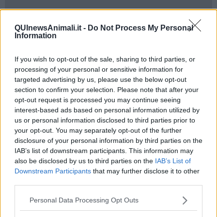
QUInewsAnimali.it -
Do Not Process My Personal
L’organizzazione, attiva dal 2019 su tutto il territorio nazionale, ha
Information
già contribuito al
salvataggio di oltre 300 tartarughe marine e
accompagnato alla nascita quasi 11mila piccoli esemplari
lungo le coste italiane
, grazie alla collaborazione con centri di
If you wish to opt-out of the sale, sharing to third parties, or
recupero, biologi, veterinari, volontari, istituzioni e realtà locali.
processing of your personal or sensitive information for
targeted advertising by us, please use the below opt-out
"Al centro dell’iniziativa - spiega l'associazione- ci saranno
section to confirm your selection. Please note that after your
esemplari di
Caretta caretta
, la specie più diffusa nel
opt-out request is processed you may continue seeing
Mediterraneo, spesso
vittima dell’impatto delle attività umane
:
interest-based ads based on personal information utilized by
ingestione di plastica, catture accidentali nelle reti da pesca,
us or personal information disclosed to third parties prior to
traumi da eliche, ami, lenze e rifiuti dispersi in mare
. Ogni
liberazione racconterà una storia diversa, ma tutte avranno lo
your opt-out. You may separately opt-out of the further
stesso messaggio: proteggere il mare significa proteggere la vita".
disclosure of your personal information by third parties on the
IAB’s list of downstream participants. This information may
In
Toscana
, l’appuntamento sarà a
Viareggio
, in Piazza Palombari
also be disclosed by us to third parties on the
IAB’s List of
dell’Artiglio, dove alle 10 si terrà un
incontro di sensibilizzazione
Downstream Participants
that may further disclose it to other
a cura di Mare Vivo Toscana e dello staff dell’Acquario di
third parties.
Livorno – Centro Recupero e Riabilitazione per tartarughe
marine
. Successivamente, al largo del Porto di Viareggio, sarà
Personal Data Processing Opt Outs
liberata
Dede
, una
Caretta caretta
dotata di microchip e tag
metallico, grazie alla collaborazione con il Comune di Viareggio,