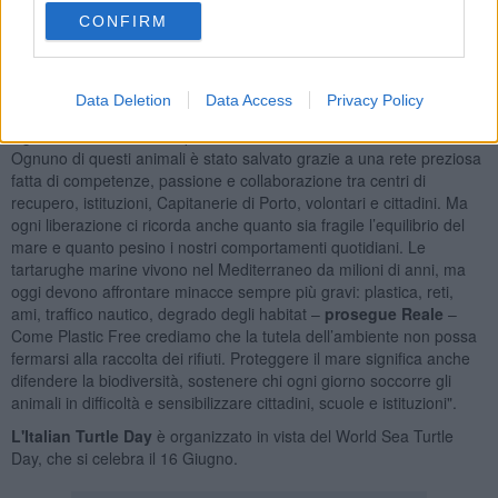
Ampana Livorno, Capitaneria di Porto di Viareggio, Direzione
CONFIRM
Marittima di Livorno, OTB e WWF Ronchi.
“Il 14 giugno sarà una giornata di grande emozione, ma anche di
forte responsabilità – dichiara
Rosapia Reale
, vicepresidente di
Data Deletion
Data Access
Privacy Policy
Plastic Free Onlus – Vedere una tartaruga marina tornare in mare
significa assistere a una piccola vittoria della cura sull’indifferenza.
Ognuno di questi animali è stato salvato grazie a una rete preziosa
fatta di competenze, passione e collaborazione tra centri di
recupero, istituzioni, Capitanerie di Porto, volontari e cittadini. Ma
ogni liberazione ci ricorda anche quanto sia fragile l’equilibrio del
mare e quanto pesino i nostri comportamenti quotidiani. Le
tartarughe marine vivono nel Mediterraneo da milioni di anni, ma
oggi devono affrontare minacce sempre più gravi: plastica, reti,
ami, traffico nautico, degrado degli habitat –
prosegue Reale
–
Come Plastic Free crediamo che la tutela dell’ambiente non possa
fermarsi alla raccolta dei rifiuti. Proteggere il mare significa anche
difendere la biodiversità, sostenere chi ogni giorno soccorre gli
animali in difficoltà e sensibilizzare cittadini, scuole e istituzioni".
L'Italian Turtle Day
è organizzato in vista del World Sea Turtle
Day, che si celebra il 16 Giugno.