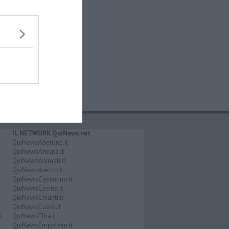
IL NETWORK QuiNews.net
QuiNewsAbetone.it
QuiNewsAmiata.it
QuiNewsAnimali.it
QuiNewsArezzo.it
QuiNewsCasentino.it
QuiNewsCecina.it
QuiNewsChianti.it
QuiNewsCuoio.it
i
QuiNewsElba.it
QuiNewsEmpolese.it