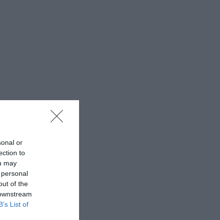
sonal or
ection to
ou may
 personal
out of the
 downstream
B’s List of