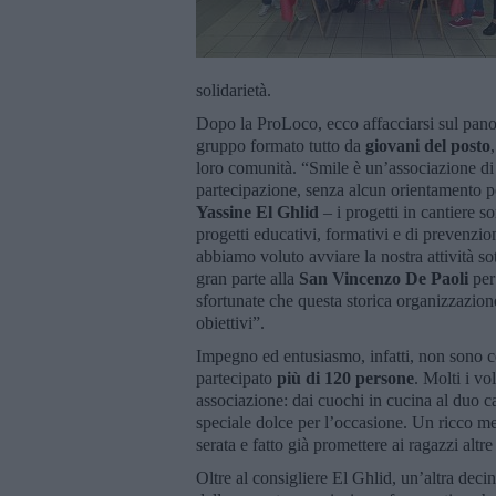
solidarietà.
Dopo la ProLoco, ecco affacciarsi sul pan
gruppo formato tutto da
giovani del posto
loro comunità. “Smile è un’associazione di v
partecipazione, senza alcun orientamento po
Yassine El Ghlid
– i progetti in cantiere so
progetti educativi, formativi e di prevenzio
abbiamo voluto avviare la nostra attività so
gran parte alla
San Vincenzo De Paoli
per 
sfortunate che questa storica organizzazione
obiettivi”.
Impegno ed entusiasmo, infatti, non sono c
partecipato
più di 120 persone
. Molti i vo
associazione: dai cuochi in cucina al duo c
speciale dolce per l’occasione. Un ricco me
serata e fatto già promettere ai ragazzi altre
Oltre al consigliere El Ghlid, un’altra deci