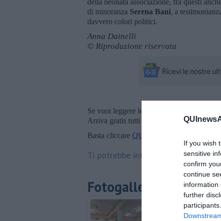
della neonata associazione, fra questi anch
di minoranza
Serena Bani
, a testimonianz
davvero colori politici.
Anna Dainelli
© Riproduzione riservata
Se vuoi leggere le notizie principali della T
QUInewsAn
Arriva gratis tutti i giorni alle 20:00 dirett
Basta cliccare
QUI
If you wish 
Ti potrebbe interessare anche:
sensitive in
confirm you
continue se
Fotogallery
information 
further disc
participants
Downstream 