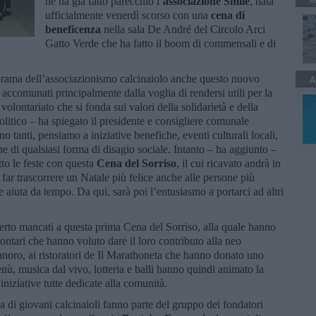
ne ha già fatto parecchio l’
associazione Smile
, nata
ufficialmente venerdì scorso con una
cena di
beneficenza
nella sala De André del Circolo Arci
Gatto Verde che ha fatto il boom di commensali e di
orama dell’associazionismo calcinaiolo anche questo nuovo
A
, accomunati principalmente dalla voglia di rendersi utili per la
olontariato che si fonda sui valori della solidarietà e della
litico – ha spiegato il presidente e consigliere comunale
no tanti, pensiamo a iniziative benefiche, eventi culturali locali,
ne di qualsiasi forma di disagio sociale. Intanto – ha aggiunto –
tto le feste con questa
Cena del Sorriso
, il cui ricavato andrà in
far trascorrere un Natale più felice anche alle persone più
 aiuta da tempo. Da qui, sarà poi l’entusiasmo a portarci ad altri
erto mancati a questa prima Cena del Sorriso, alla quale hanno
lontari che hanno voluto dare il loro contributo alla neo
anoro, ai ristoratori de Il Marathoneta che hanno donato uno
nù, musica dal vivo, lotteria e balli hanno quindi animato la
 iniziative tutte dedicate alla comunità.
na di giovani calcinaioli fanno parte del gruppo dei fondatori