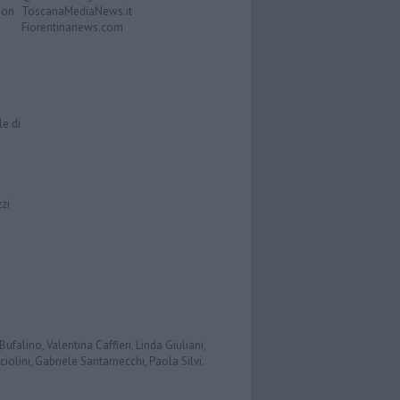
Don
ToscanaMediaNews.it
Fiorentinanews.com
le di
zzi
ufalino, Valentina Caffieri, Linda Giuliani,
iolini, Gabriele Santarnecchi, Paola Silvi.