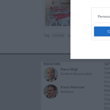
Persona
Tag
calcinaia
valdera
arci
volontariato
REDAZIONE
CAT
Can
Marco Migli
Gatt
Direttore Responsabile
Cava
Ucce
Pesc
Pietro Mattonai
Retti
Redattore
Cric
Ungu
Altri
Blo