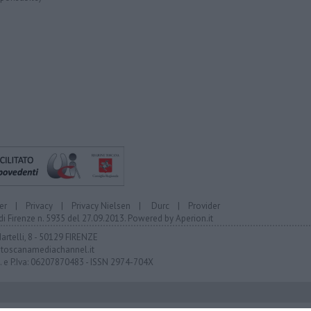
er
|
Privacy
|
Privacy Nielsen
|
Durc
|
Provider
di Firenze n. 5935 del 27.09.2013. Powered by
Aperion.it
Martelli, 8 - 50129 FIRENZE
toscanamediachannel.it
F. e P.Iva: 06207870483 - ISSN 2974-704X