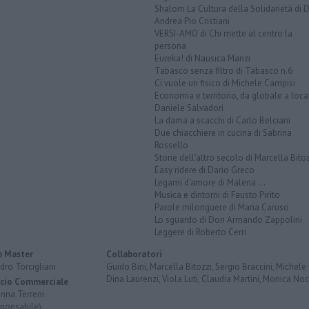
Shalom La Cultura della Solidarietà di 
Andrea Pio Cristiani
VERSI-AMO di Chi mette al centro la
persona
Eureka! di Nausica Manzi
Tabasco senza filtro di Tabasco n.6
Ci vuole un fisico di Michele Campisi
Economia e territorio, da globale a loca
Daniele Salvadori
La dama a scacchi di Carlo Belciani
Due chiacchiere in cucina di Sabrina
Rossello
Storie dell'altro secolo di Marcella Bito
Easy ridere di Dario Greco
Legami d'amore di Malena ...
Musica e dintorni di Fausto Pirìto
Parole milonguere di Maria Caruso
Lo sguardo di Don Armando Zappolini
Leggere di Roberto Cerri
 Master
Collaboratori
dro Torcigliani
Guido Bini, Marcella Bitozzi, Sergio Braccini, Michele B
Dina Laurenzi, Viola Luti, Claudia Martini, Monica Nocc
icio Commerciale
anna Terreni
sponsabile)