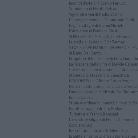
Incontri d'arte di Riccardo Ferrucci
Sorridendo di Nicola Belcari
Vignaioli e vini di Nadio Stronchi
Le pregiate penne di Pierantonio Pardi
Pagine allegre di Gianni Micheli
Psico-cose di Federica Giusti
VI PRESENTO I MIEI... di Dino Fiumalbi
Le stelle di Astrea di Edit Permay
STORIE VISPE MA NON TROPPO DISTR
di Dario Dal Canto
Progettare il benessere di Erica Fiumalbi
La Toscana della birra di Davide Cappan
Cose strane e posti assurdi di Blue Lam
Storielba di Alessandro Canestrelli
NEURONEWS di Alberto Arturo Vergani
Pensieri della domenica di Libero Ventur
Fauda e balagan di Alfredo De Girolam
Enrico Catassi
Storie di ordinaria umanità di Nicolò Ste
Parole in viaggio di Tito Barbini
Turbative di Franco Bonciani
Lo scrittore sfigato di Enrico Guerrini e
Gordiano Lupi
Raccontare di Gusto di Rubina Rovini
Legalità e non solo di Salvatore Calleri