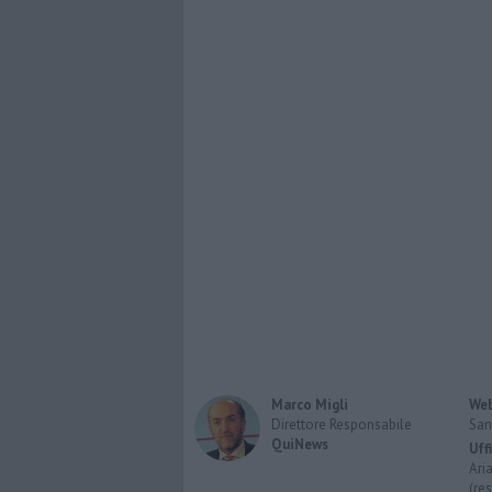
Marco Migli
Web
Direttore Responsabile
San
QuiNews
Uff
Ari
(re