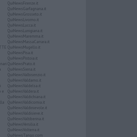
QuiNewsFirenze.it
QuiNewsGarfagnana.it
QuiNewsGrosseto.it
QuiNewsLivorno.it
QuiNewsLucca.it
QuiNewsLunigiana.it
QuiNewsMaremma.it
QuiNewsMassaCarrara.it
ATTE
QuiNewsMugello.it
QuiNewsPisa.it
QuiNewsPistoia.it
nari
QuiNewsPrato.it
a
QuiNewsSiena.it
QuiNewsValbisenzio.it
QuiNewsValdarno.it
i
QuiNewsValdelsa.it
o e
QuiNewsValdera.it
QuiNewsValdichiana.it
lla
QuiNewsValdicornia.it
QuiNewsValdinievole.it
QuiNewsValdisieve.it
QuiNewsValtiberina.it
QuiNewsVersilia.it
QuiNewsVolterra.it
QuiNewsTango.com