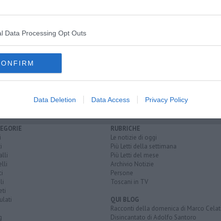
l Data Processing Opt Outs
CONFIRM
Data Deletion
Data Access
Privacy Policy
EGORIE
RUBRICHE
i
Le notizie di oggi
i
Più Letti della settimana
lli
Più Letti del mese
lli
Archivio Notizie
i
Persone
li
Toscani in TV
eti
lati
QUI BLOG
Racconti della domenica di Marco Celat
g
Disincantato di Adolfo Santoro