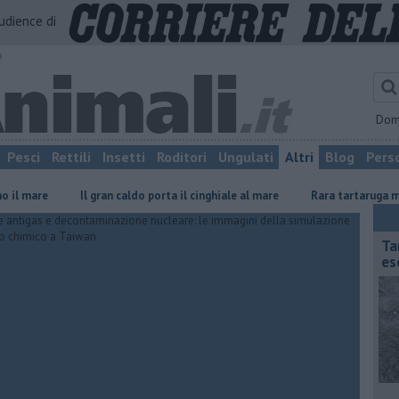
audience di
o
Dom
Pesci
Rettili
Insetti
Roditori
Ungulati
Altri
Blog
Pers
Il gran caldo porta il cinghiale al mare
Rara tartaruga marina nell
Ta
es