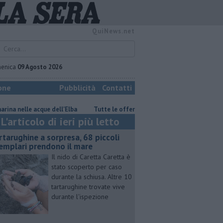
QuiNews.net
enica
09 Agosto 2026
one
Pubblicità
Contatti
e acque dell'Elba
​Tutte le offerte di lavoro in provincia di
Tartaru
L'articolo di ieri più letto
rtarughine a sorpresa, 68 piccoli
emplari prendono il mare
Il nido di Caretta Caretta è
stato scoperto per caso
durante la schiusa. Altre 10
tartarughine trovate vive
durante l'ispezione