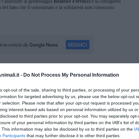
e l’assessore al gemellaggio
Beatrice Ferrucci
e la consigliera
a del fatto che il volontariato e la solidarietà non conoscono
oscana iscriviti alla
Newsletter QUInews - ToscanaMedia.
imali.it -
Do Not Process My Personal Information
amente nella tua casella di posta.
to opt-out of the sale, sharing to third parties, or processing of your per
formation for targeted advertising by us, please use the below opt-out s
r selection. Please note that after your opt-out request is processed y
eing interest-based ads based on personal information utilized by us or
disclosed to third parties prior to your opt-out. You may separately opt-
losure of your personal information by third parties on the IAB’s list of
. This information may also be disclosed by us to third parties on the
IA
Participants
that may further disclose it to other third parties.