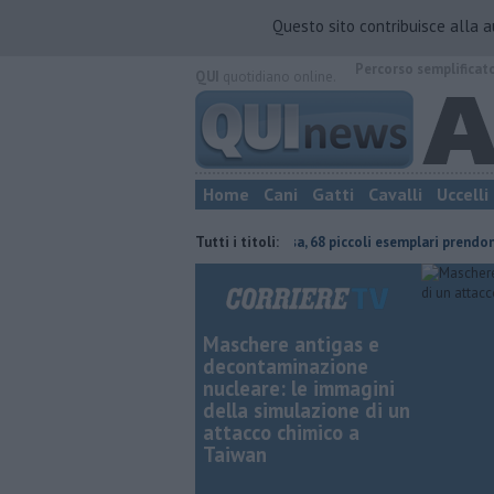
Questo sito contribuisce alla 
Percorso semplificat
QUI
quotidiano online.
Home
Cani
Gatti
Cavalli
Uccelli
vincia di
Tartarughine a sorpresa, 68 piccoli esemplari prendono il mare
Tutti i titoli:
Maschere antigas e
decontaminazione
nucleare: le immagini
della simulazione di un
attacco chimico a
Taiwan