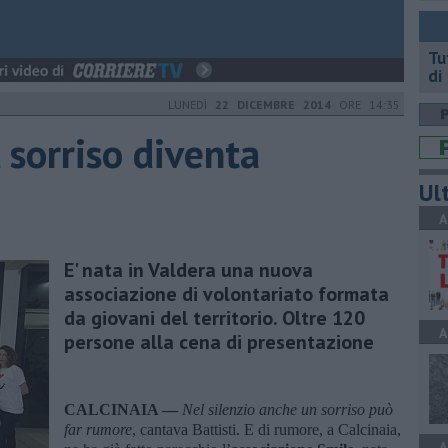
​T
di
LUNEDÌ
22 DICEMBRE 2014
ORE 14:35
l sorriso diventa
Ult
A
E' nata in Valdera una nuova
associazione di volontariato formata
da giovani del territorio. Oltre 120
A
persone alla cena di presentazione
CALCINAIA —
Nel silenzio anche un sorriso può
far rumore
, cantava Battisti. E di rumore, a Calcinaia,
A