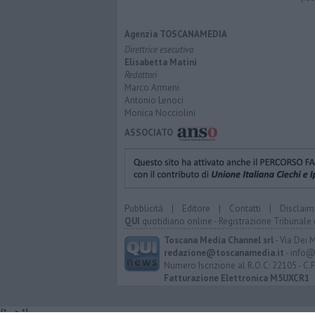
Agenzia TOSCANAMEDIA
Direttrice esecutiva
Elisabetta Matini
Redattori
Marco Armeni
Antonio Lenoci
Monica Nocciolini
ASSOCIATO
Pubblicità
|
Editore
|
Contatti
|
Disclaim
QUI
quotidiano online - Registrazione Tribunale 
Toscana Media Channel srl
- Via Dei 
redazione@toscanamedia.it
- info@
Numero Iscrizione al R.O.C: 22105 - C.
Fatturazione Elettronica M5UXCR1
{*
--> *}