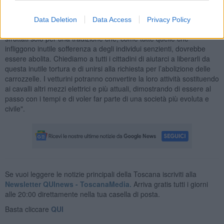
indossare il morso, uno strumento che provoca loro un grande
dolore alla bocca e che li rende a forza remissivi e sottomessi. I
Data Deletion
Data Access
Privacy Policy
cavalli sono animali sensibili e intelligenti e continuano a essere
sfruttati solo per una tradizione che, come tutte quelle che
infliggono inutile sofferenza a degli individui senzienti, dovrebbe
essere abolita. Chiediamo a tutti i cittadini di aiutarci a liberarli da
questa inutile tortura e di unirsi alla richiesta per l’abolizione delle
carrozzelle. I vetturini potranno convertire la loro attività sostituendo
ai cavalli altri mezzi elettrici e più attuali, dimostrando di essere al
passo con i tempi e di voler far parte di una società più evoluta e
civile".
Se vuoi leggere le notizie principali della Toscana iscriviti alla
Newsletter QUInews - ToscanaMedia.
Arriva gratis tutti i giorni
alle 20:00 direttamente nella tua casella di posta.
Basta cliccare
QUI