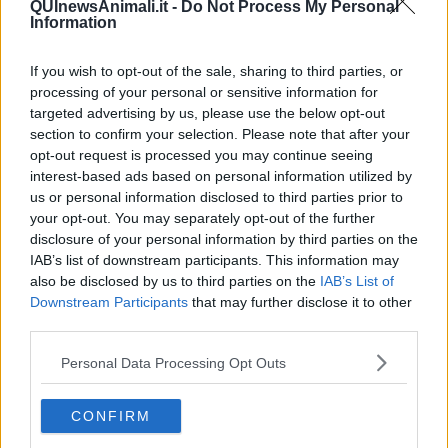
QUInewsAnimali.it -
Do Not Process My Personal
Information
Malgrado il regolamento cittadino di tutela degli animali contenga
If you wish to opt-out of the sale, sharing to third parties, or
una sezione aggiuntiva dedicata ai cavalli e l’articolo 43 (Limitazioni
processing of your personal or sensitive information for
all’uso, comma 3) preveda che “è vietato sottoporre l’animale ad
attività di trasporto quando la temperatura ambiente sia superiore a
targeted advertising by us, please use the below opt-out
35 gradi all’ombra”, questi animali vengono costretti a lavorare o a
section to confirm your selection. Please note that after your
stazionare in attesa di turisti senza alcun riparo e a ogni
opt-out request is processed you may continue seeing
temperatura. Sempre più frequentemente i cavalli hanno malori e si
interest-based ads based on personal information utilized by
ribellano imbizzarrendosi e rovesciando la carrozzella, come
us or personal information disclosed to third parties prior to
recentemente accaduto in piazza della Signoria.
your opt-out. You may separately opt-out of the further
disclosure of your personal information by third parties on the
“Le carrozzelle a Firenze e le botticelle a Roma – hanno spiegato
IAB’s list of downstream participants. This information may
gli organizzatori - vengono usate per il divertimento di turisti poco
also be disclosed by us to third parties on the
IAB’s List of
accorti che non si sono mai domandati cosa si nasconda dietro
Downstream Participants
that may further disclose it to other
questa pratica. Un divertimento anacronistico che comporta
enorme sofferenza per i cavalli, costretti a portare un carico che
third parties.
supera gli 800 chili, sotto il sole cocente in estate ed esposti alla
Personal Data Processing Opt Outs
pioggia e al freddo in inverno, in mezzo al traffico e ai rumori
assordanti che li spaventano. Spesso svengono per la stanchezza
o si feriscono perché i loro zoccoli non sono fatti per calpestare
CONFIRM
l’asfalto cittadino. Sono picchiati per continuare a camminare anche
quando sono visibilmente sfiancati dalla fatica e costretti a