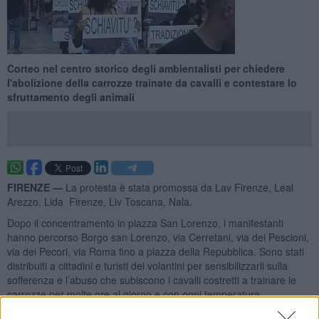
Corteo nel centro storico degli ambientalisti per chiedere
l'abolizione della carrozze trainate da cavalli e contestare lo
sfruttamento degli animali
FIRENZE —
La protesta è stata promossa da Lav Firenze, Leal
Arezzo, Lida Firenze, Liv Toscana, Nala.
Dopo il concentramento in piazza San Lorenzo, i manifestanti
hanno percorso Borgo san Lorenzo, via Cerretani, via dei Pescioni,
via dei Pecori, via Roma fino a piazza della Repubblica. Sono stati
distribuiti a cittadini e turisti dei volantini per sensibilizzarli sulla
sofferenza e l’abuso che subiscono i cavalli costretti a trainare le
carrozze per molte ore al giorno e con ogni temperatura.