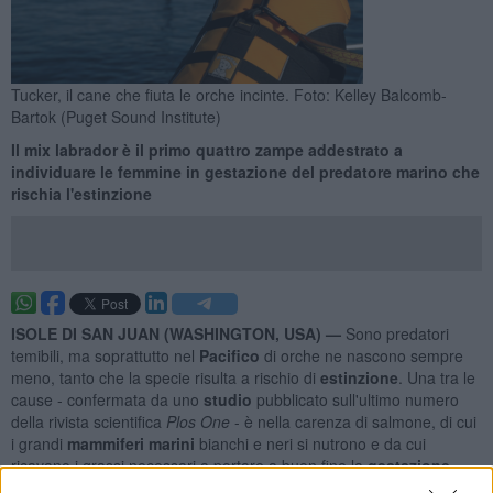
Tucker, il cane che fiuta le orche incinte. Foto: Kelley Balcomb-
Bartok (Puget Sound Institute)
Il mix labrador è il primo quattro zampe addestrato a
individuare le femmine in gestazione del predatore marino che
rischia l'estinzione
ISOLE DI SAN JUAN (WASHINGTON, USA) —
Sono predatori
temibili, ma soprattutto nel
Pacifico
di orche ne nascono sempre
meno, tanto che la specie risulta a rischio di
estinzione
. Una tra le
cause - confermata da uno
studio
pubblicato sull'ultimo numero
della rivista scientifica
Plos One
- è nella carenza di salmone, di cui
i grandi
mammiferi marini
bianchi e neri si nutrono e da cui
ricavano i grassi necessari a portare a buon fine la
gestazione
.