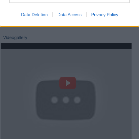
Se vuoi leggere le notizie principali della Toscana iscriviti alla
Newsletter QUInews - ToscanaMedia.
Arriva gratis tutti i giorni
alle 20:00 direttamente nella tua casella di posta.
Data Deletion
Data Access
Privacy Policy
Basta cliccare
QUI
Videogallery