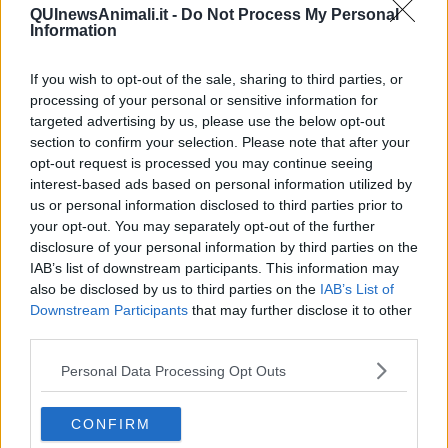
In loro soccorso arrivano i
cani annusa-ormoni
, in grado di
QUInewsAnimali.it -
Do Not Process My Personal
individuare le femmine incinte che poi possono quindi essere
Information
seguite e aiutate dagli scienziati.
Tucker
, mix labrador nero di otto
anni, è stato il primo tra questi cani addestrati a fiutare le feci delle
If you wish to opt-out of the sale, sharing to third parties, or
orche distinguendo le variazioni odorifere legate agli sbalzi
processing of your personal or sensitive information for
ormonali
e rintracciando così gli esemplari in attesa di bebè. Tutto
targeted advertising by us, please use the below opt-out
per ottenere come ricompensa la sua
palla arancione
.
section to confirm your selection. Please note that after your
opt-out request is processed you may continue seeing
interest-based ads based on personal information utilized by
us or personal information disclosed to third parties prior to
Tucker è stato di recente il protagonista assoluto della
spedizione
your opt-out. You may separately opt-out of the further
scientifica al largo delle
Isole San Juan
, nelle acque dove lo stato
disclosure of your personal information by third parties on the
di Washington confina con quelle di Vancouver in Canada, a bordo
IAB’s list of downstream participants. This information may
della nave da ricerca Moja.
also be disclosed by us to third parties on the
IAB’s List of
Monica Nocciolini
Downstream Participants
that may further disclose it to other
© Riproduzione riservata
third parties.
Personal Data Processing Opt Outs
CONFIRM