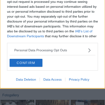
opt-out request is processed you may continue seeing
interest-based ads based on personal information utilized by
us or personal information disclosed to third parties prior to
your opt-out. You may separately opt-out of the further
Centinaia di fiorentini hanno seguito la presentazione del libro
disclosure of your personal information by third parties on the
all'internode lla libreria Red di piazza Repubblica e, all'esterno, su
IAB’s list of downstream participants. This information may
un maxi-schermo. Un segnale di partecipazione e di affetto nei
also be disclosed by us to third parties on the
IAB’s List of
confronti dello scrittore da anni sotto scorta per i suoi attacchi alla
Downstream Participants
that may further disclose it to other
mafia.
third parties.
Personal Data Processing Opt Outs
CONFIRM
Se vuoi leggere le notizie principali della Toscana iscriviti alla
Newsletter QUInews - ToscanaMedia.
Arriva gratis tutti i giorni
alle 20:00 direttamente nella tua casella di posta.
Data Deletion
Data Access
Privacy Policy
Basta cliccare
QUI
Fotogallery