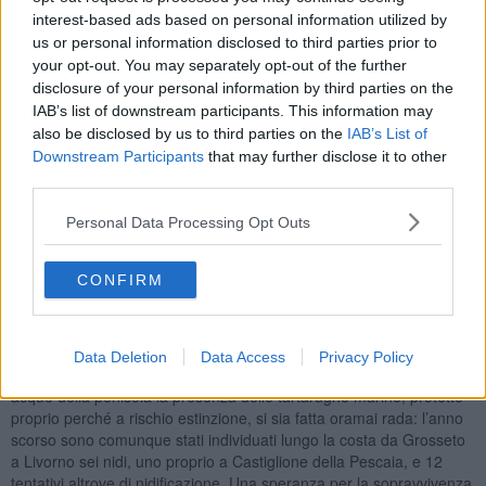
suo habitat naturale, dopo aver ripreso le forze nella piscina del
interest-based ads based on personal information utilized by
centro di recupero di Grosseto.
us or personal information disclosed to third parties prior to
your opt-out. You may separately opt-out of the further
disclosure of your personal information by third parties on the
IAB’s list of downstream participants. This information may
Nei prossimi mesi un sofisticato localizzatore gps lo seguirà nel suo
also be disclosed by us to third parties on the
IAB’s List of
girovagare per il Mediterraneo (e forse anche oltre), fornendo
Downstream Participants
that may further disclose it to other
importanti informazioni ai ricercatori dell’Università di Pisa,
third parties.
nell'ambito del progetto
NatNet,
finanziato dalla Regione e che
prevede il monitoraggio degli animali riabilitati dai centri di
Personal Data Processing Opt Outs
recupero.
Sarà il primo maschio seguito in Toscana dal satellite.
I maschi
CONFIRM
sono infatti meno numerosi della tartarughe dell’altro sesso e
vivono in mare aperto, avvicinandosi alle coste solo nel periodo
primaverile per potersi accoppiare. Le femmine invece si
spiaggiano più facilmente, perché si spingono fin sulla riva per
Data Deletion
Data Access
Privacy Policy
deporre le uova. E lo fanno anche in Toscana, nonostante nelle
acque della penisola la presenza delle tartarughe marine, protette
proprio perché a rischio estinzione, si sia fatta oramai rada: l’anno
scorso sono comunque stati individuati lungo la costa da Grosseto
a Livorno sei nidi, uno proprio a Castiglione della Pescaia, e 12
tentativi altrove di nidificazione. Una speranza per la sopravvivenza